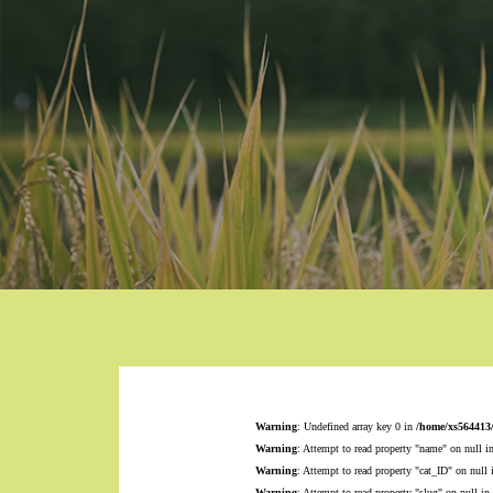
Warning
: Undefined array key 0 in
/home/xs564413
Warning
: Attempt to read property "name" on null i
Warning
: Attempt to read property "cat_ID" on null
Warning
: Attempt to read property "slug" on null in