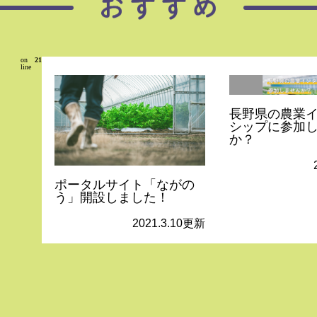
on
21
line
長野県の農業
シップに参加
か？
ポータルサイト「ながの
う」開設しました！
2021.3.10更新