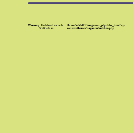
Warning
: Undefined variable
/home/xs564413/naganou.jp/public_html/wp-
$catkwds in
content/themes/naganou/sidebar.php