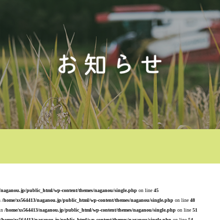
/naganou.jp/public_html/wp-content/themes/naganou/single.php
on line
45
n
/home/xs564413/naganou.jp/public_html/wp-content/themes/naganou/single.php
on line
48
 in
/home/xs564413/naganou.jp/public_html/wp-content/themes/naganou/single.php
on line
51
/home/xs564413/naganou.jp/public_html/wp-content/themes/naganou/single.php
on line
54