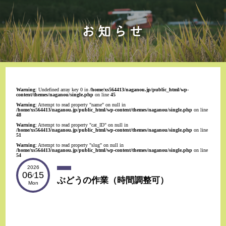
Warning
: Undefined array key 0 in
/home/xs564413/naganou.jp/public_html/wp-
content/themes/naganou/single.php
on line
45
Warning
: Attempt to read property "name" on null in
/home/xs564413/naganou.jp/public_html/wp-content/themes/naganou/single.php
on line
48
Warning
: Attempt to read property "cat_ID" on null in
/home/xs564413/naganou.jp/public_html/wp-content/themes/naganou/single.php
on line
51
Warning
: Attempt to read property "slug" on null in
/home/xs564413/naganou.jp/public_html/wp-content/themes/naganou/single.php
on line
54
2026
06
15
/
ぶどうの作業（時間調整可）
Mon