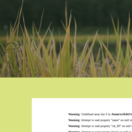
Warning
: Undefined array key 0 in
/home/xs564413
Warning
: Attempt to read property "name" on null i
Warning
: Attempt to read property "cat_ID" on null
Warning
: Attempt to read property "slug" on null in