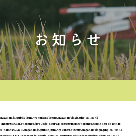
/naganou.jp/public_html/wp-content/themes/naganou/single.php
on line
45
n
/home/xs564413/naganou.jp/public_html/wp-content/themes/naganou/single.php
on line
48
 in
/home/xs564413/naganou.jp/public_html/wp-content/themes/naganou/single.php
on line
51
/home/xs564413/naganou.jp/public_html/wp-content/themes/naganou/single.php
on line
54