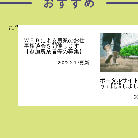
on
21
line
ＷＥＢによる農業のお仕
事相談会を開催します
【参加農業者等の募集】
2022.2.17更新
ポータルサイ
う」開設しま
2