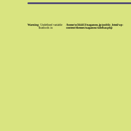
Warning
: Undefined variable
/home/xs564413/naganou.jp/public_html/wp-
$catkwds in
content/themes/naganou/sidebar.php