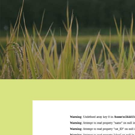
Warning
: Undefined array key 0 in
/home/xs564413
Warning
: Attempt to read property "name" on null i
Warning
: Attempt to read property "cat_ID" on null
Warning
: Attempt to read property "slug" on null in