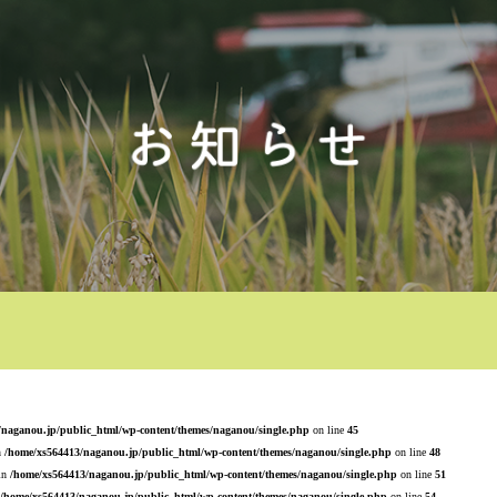
/naganou.jp/public_html/wp-content/themes/naganou/single.php
on line
45
n
/home/xs564413/naganou.jp/public_html/wp-content/themes/naganou/single.php
on line
48
 in
/home/xs564413/naganou.jp/public_html/wp-content/themes/naganou/single.php
on line
51
/home/xs564413/naganou.jp/public_html/wp-content/themes/naganou/single.php
on line
54