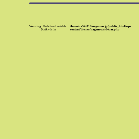
Warning
: Undefined variable
/home/xs564413/naganou.jp/public_html/wp-
$catkwds in
content/themes/naganou/sidebar.php