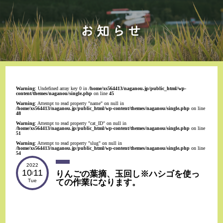
Warning
: Undefined array key 0 in
/home/xs564413/naganou.jp/public_html/wp-
content/themes/naganou/single.php
on line
45
Warning
: Attempt to read property "name" on null in
/home/xs564413/naganou.jp/public_html/wp-content/themes/naganou/single.php
on line
48
Warning
: Attempt to read property "cat_ID" on null in
/home/xs564413/naganou.jp/public_html/wp-content/themes/naganou/single.php
on line
51
Warning
: Attempt to read property "slug" on null in
/home/xs564413/naganou.jp/public_html/wp-content/themes/naganou/single.php
on line
54
2022
10
11
りんごの葉摘、玉回し※ハシゴを使っ
/
ての作業になります。
Tue