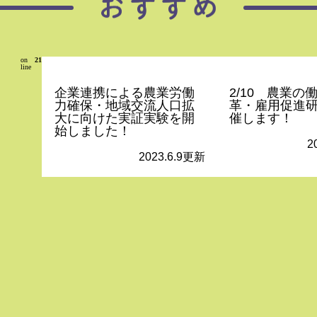
on
21
line
企業連携による農業労働
2/10 農業の
力確保・地域交流人口拡
革・雇用促進
大に向けた実証実験を開
催します！
始しました！
2
2023.6.9更新