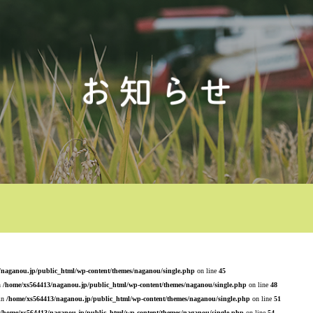
/naganou.jp/public_html/wp-content/themes/naganou/single.php
on line
45
n
/home/xs564413/naganou.jp/public_html/wp-content/themes/naganou/single.php
on line
48
 in
/home/xs564413/naganou.jp/public_html/wp-content/themes/naganou/single.php
on line
51
/home/xs564413/naganou.jp/public_html/wp-content/themes/naganou/single.php
on line
54