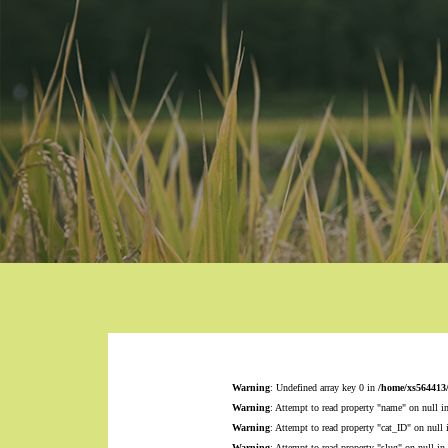
Warning
: Undefined array key 0 in
/home/xs564413
Warning
: Attempt to read property "name" on null i
Warning
: Attempt to read property "cat_ID" on null
Warning
: Attempt to read property "slug" on null in