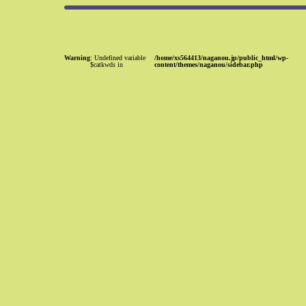
Warning
: Undefined variable
/home/xs564413/naganou.jp/public_html/wp-
$catkwds in
content/themes/naganou/sidebar.php