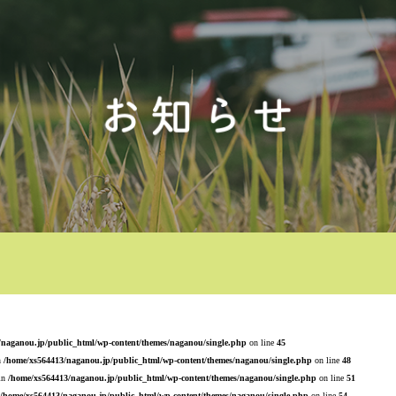
/naganou.jp/public_html/wp-content/themes/naganou/single.php
on line
45
n
/home/xs564413/naganou.jp/public_html/wp-content/themes/naganou/single.php
on line
48
 in
/home/xs564413/naganou.jp/public_html/wp-content/themes/naganou/single.php
on line
51
/home/xs564413/naganou.jp/public_html/wp-content/themes/naganou/single.php
on line
54