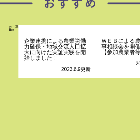
on
21
line
企業連携による農業労働
ＷＥＢによる
力確保・地域交流人口拡
事相談会を開
大に向けた実証実験を開
【参加農業者
始しました！
2
2023.6.9更新