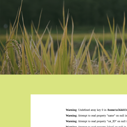
Warning
: Undefined array key 0 in
/home/xs564413
Warning
: Attempt to read property "name" on null i
Warning
: Attempt to read property "cat_ID" on null
Warning
: Attempt to read property "slug" on null in