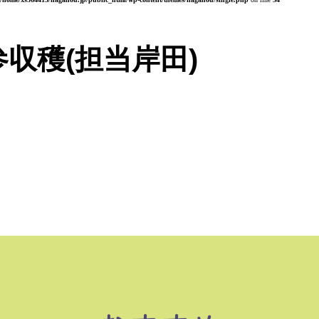
参収穫(担当岸田)