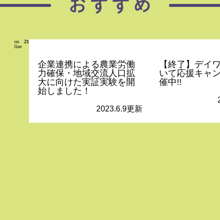
on
21
line
企業連携による農業労働
【終了】デイ
力確保・地域交流人口拡
いて応援キャ
大に向けた実証実験を開
催中!!
始しました！
2023.6.9更新