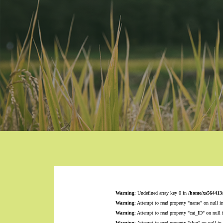
Warning
: Undefined array key 0 in
/home/xs564413
Warning
: Attempt to read property "name" on null i
Warning
: Attempt to read property "cat_ID" on null
Warning
: Attempt to read property "slug" on null in