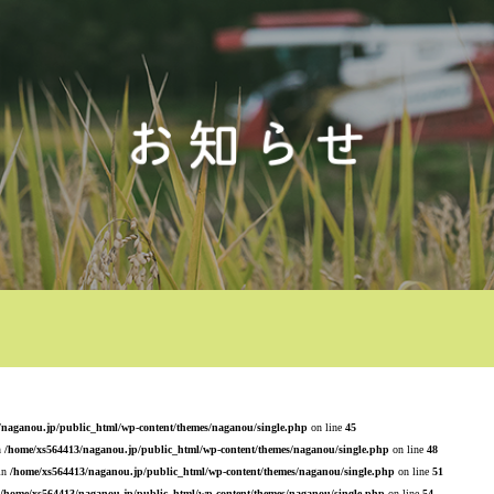
/naganou.jp/public_html/wp-content/themes/naganou/single.php
on line
45
n
/home/xs564413/naganou.jp/public_html/wp-content/themes/naganou/single.php
on line
48
 in
/home/xs564413/naganou.jp/public_html/wp-content/themes/naganou/single.php
on line
51
/home/xs564413/naganou.jp/public_html/wp-content/themes/naganou/single.php
on line
54