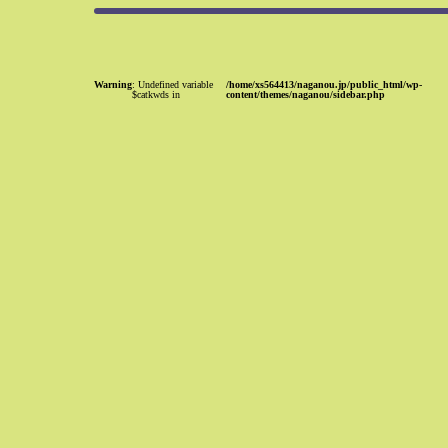
Warning
: Undefined variable
/home/xs564413/naganou.jp/public_html/wp-
$catkwds in
content/themes/naganou/sidebar.php