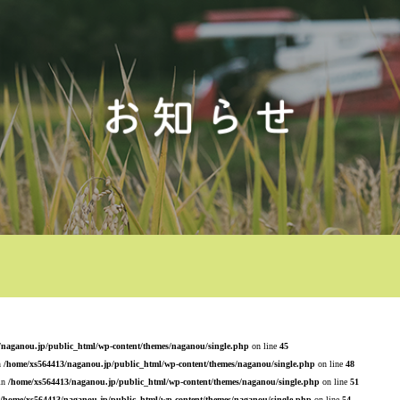
/naganou.jp/public_html/wp-content/themes/naganou/single.php
on line
45
n
/home/xs564413/naganou.jp/public_html/wp-content/themes/naganou/single.php
on line
48
 in
/home/xs564413/naganou.jp/public_html/wp-content/themes/naganou/single.php
on line
51
/home/xs564413/naganou.jp/public_html/wp-content/themes/naganou/single.php
on line
54