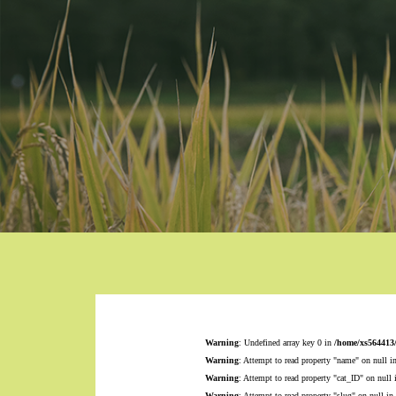
Warning
: Undefined array key 0 in
/home/xs564413
Warning
: Attempt to read property "name" on null i
Warning
: Attempt to read property "cat_ID" on null
Warning
: Attempt to read property "slug" on null in