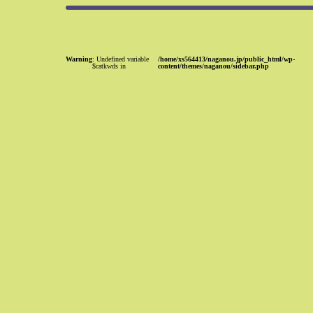
Warning
: Undefined variable
/home/xs564413/naganou.jp/public_html/wp-
$catkwds in
content/themes/naganou/sidebar.php