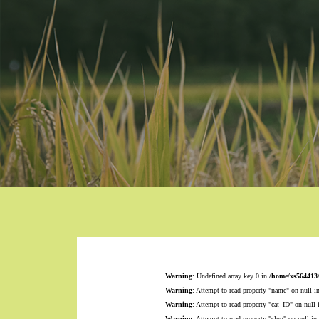
Warning
: Undefined array key 0 in
/home/xs564413
Warning
: Attempt to read property "name" on null i
Warning
: Attempt to read property "cat_ID" on null
Warning
: Attempt to read property "slug" on null in