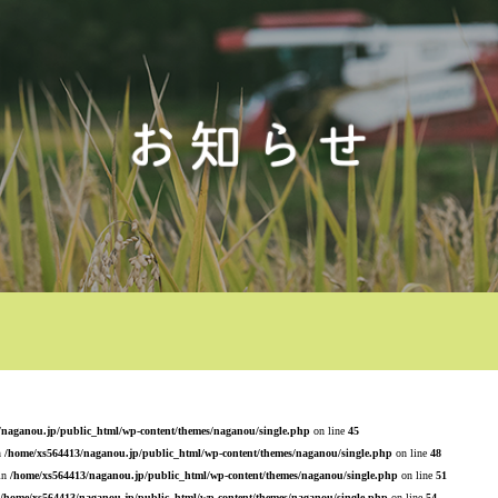
/naganou.jp/public_html/wp-content/themes/naganou/single.php
on line
45
n
/home/xs564413/naganou.jp/public_html/wp-content/themes/naganou/single.php
on line
48
 in
/home/xs564413/naganou.jp/public_html/wp-content/themes/naganou/single.php
on line
51
/home/xs564413/naganou.jp/public_html/wp-content/themes/naganou/single.php
on line
54