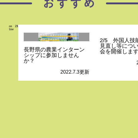
on
21
line
2/5 外国人
見直し等につ
長野県の農業インターン
会を開催しま
シップに参加しません
か？
2022.7.3更新