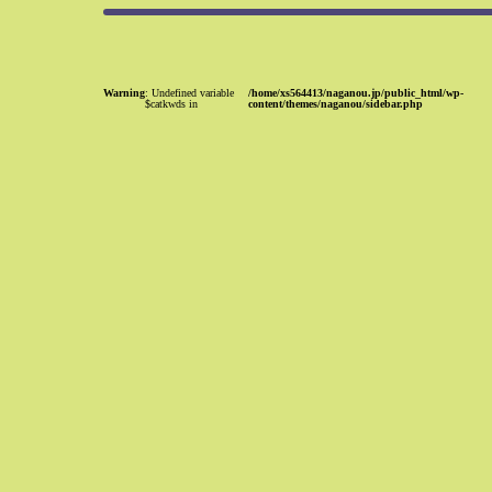
Warning
: Undefined variable
/home/xs564413/naganou.jp/public_html/wp-
$catkwds in
content/themes/naganou/sidebar.php