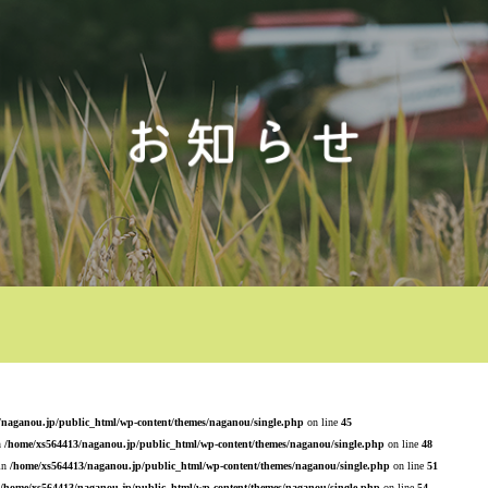
/naganou.jp/public_html/wp-content/themes/naganou/single.php
on line
45
n
/home/xs564413/naganou.jp/public_html/wp-content/themes/naganou/single.php
on line
48
 in
/home/xs564413/naganou.jp/public_html/wp-content/themes/naganou/single.php
on line
51
/home/xs564413/naganou.jp/public_html/wp-content/themes/naganou/single.php
on line
54