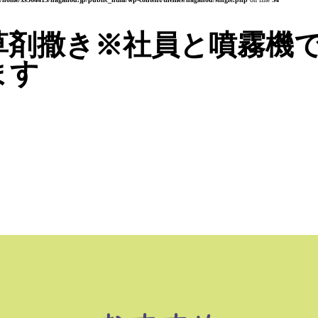
草剤撒き※社員と噴霧機
ます