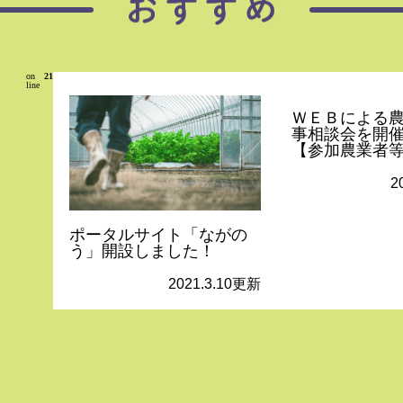
on
21
line
ＷＥＢによる
事相談会を開
【参加農業者
2
ポータルサイト「ながの
う」開設しました！
2021.3.10更新