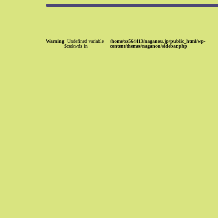
Warning
: Undefined variable
/home/xs564413/naganou.jp/public_html/wp-
$catkwds in
content/themes/naganou/sidebar.php