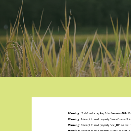
Warning
: Undefined array key 0 in
/home/xs564413
Warning
: Attempt to read property "name" on null i
Warning
: Attempt to read property "cat_ID" on null
Warning
: Attempt to read property "slug" on null in